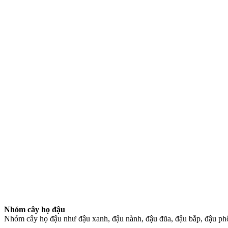
Nhóm cây h
ọ
đ
ậ
u
Nhóm cây họ đậu như đậu xanh, đậu nành, đậu đũa, đậu bắp, đậu phộn