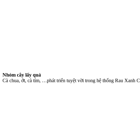
Nhóm cây l
ấ
y qu
ả
Cà chua, ớt, cà tím, …phát triển tuyệt vời trong hệ thống Rau Xanh