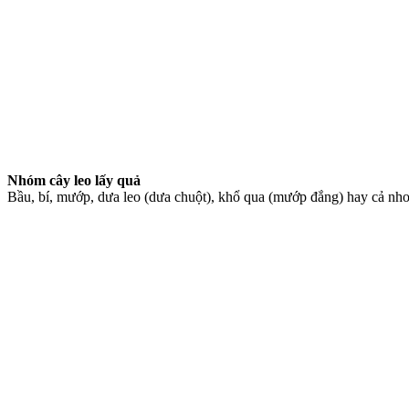
Nhóm cây leo l
ấ
y qu
ả
Bầu, bí, mướp, dưa leo (dưa chuột), khổ qua (mướp đắng) hay cả nho đ