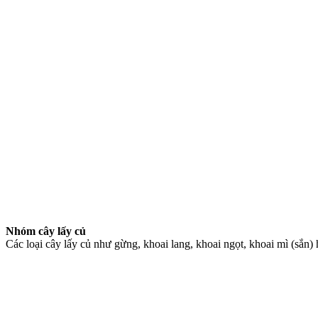
Nhóm cây l
ấ
y c
ủ
Các loại cây lấy củ như gừng, khoai lang, khoai ngọt, khoai mì (sắn