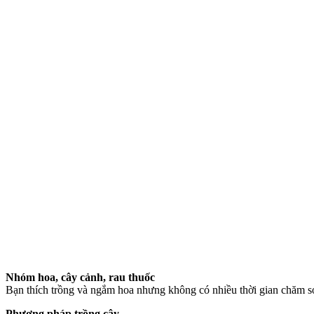
Nhóm hoa, cây c
ả
nh, rau thuốc
Bạn thích trồng và ngắm hoa nhưng không có nhiều thời gian chăm só
Ph
ươ
ng ph
á
p tr
ồ
ng c
â
y