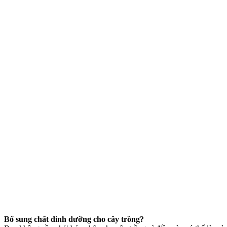
B
ổ
sung ch
ấ
t dinh d
ưỡ
ng cho c
â
y tr
ồ
ng?