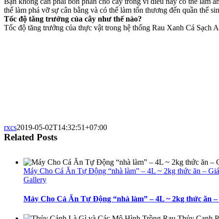
Bạn không cần phải bón phân cho cây trồng vì điều này có thể làm ản
thể làm phá vỡ sự cân bằng và có thể làm tổn thương đến quần thể si
T
ố
c
đ
ộ
t
ă
ng tr
ưở
ng c
ủ
a c
â
y nh
ư
th
ế
n
à
o?
Tốc độ tăng trưởng của thực vật trong hệ thống Rau Xanh Cá Sạch Aqu
rxcs
2019-05-02T14:32:51+07:00
Related Posts
Máy Cho Cá Ăn Tự Động “nhà làm” – 4L ~ 2kg thức ăn – Giá 
Gallery
Máy Cho Cá Ăn Tự Động “nhà làm” – 4L ~ 2kg thức ăn – 